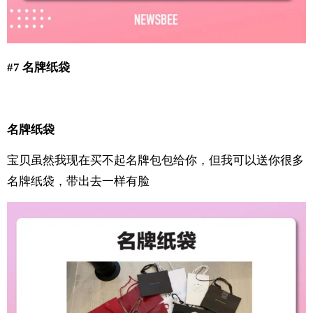
#7
名牌纸袋
名牌纸袋
宝贝虽然我现在买不起名牌包包给你，但我可以送你很多
名牌纸袋，带出去一样有脸