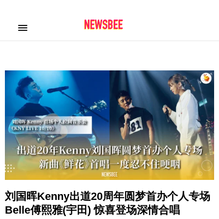
刘国晖Kenny出道20周年圆梦首办个人专场
Belle傅熙雅(宇田) 惊喜登场深情合唱