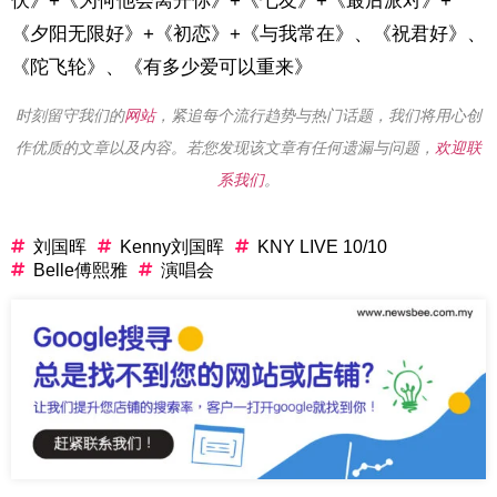
伏》+《为何他会离开你》+《七友》+《最后派对》+
《夕阳无限好》+《初恋》+《与我常在》、《祝君好》、
《陀飞轮》、《有多少爱可以重来》
时刻留守我们的
网站
，紧追每个流行趋势与热门话题，我们将用心创
作优质的文章以及内容。若您发现该文章有任何遗漏与问题，
欢迎联
系我们
。
刘国晖
Kenny刘国晖
KNY LIVE 10/10
Belle傅熙雅
演唱会