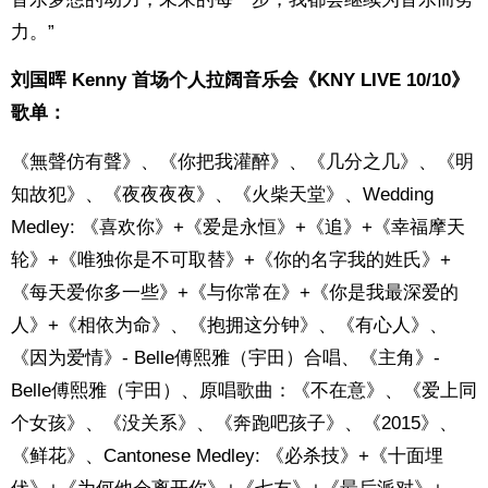
力。”
刘国晖 Kenny 首场个人拉阔音乐会《KNY LIVE 10/10》
歌单：
《無聲仿有聲》、《你把我灌醉》、《几分之几》、《明
知故犯》、《夜夜夜夜》、《火柴天堂》、Wedding
Medley: 《喜欢你》+《爱是永恒》+《追》+《幸福摩天
轮》+《唯独你是不可取替》+《你的名字我的姓氏》+
《每天爱你多一些》+《与你常在》+《你是我最深爱的
人》+《相依为命》、《抱拥这分钟》、《有心人》、
《因为爱情》- Belle傅熙雅（宇田）合唱、《主角》-
Belle傅熙雅（宇田）、原唱歌曲：《不在意》、《爱上同
个女孩》、《没关系》、《奔跑吧孩子》、《2015》、
《鲜花》、Cantonese Medley: 《必杀技》+《十面埋