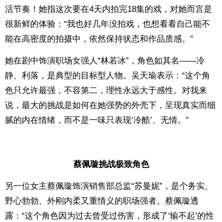
活节奏！她指这次要在4天内拍完18集的戏，对她而言是
很新鲜的体验：“我也好几年没拍戏，也想看看自己能不
能在高密度的拍摄中，依然保持状态和作品质感。”
她在剧中饰演职场女强人“林若冰”，角色如其名——冷
静、利落，是典型的目标型人物。吴天瑜表示：“这个角
色只允许最强，不容第二，理性永远大于感性。对我来
说，最大的挑战是如何在她强势的外壳下，呈现真实而细
腻的内在情绪，而不是一味只表现‘冷酷’、无情。”
蔡佩璇挑战极致角色
另一位女主蔡佩璇饰演销售部总监“苏曼妮”，是个务实、
野心勃勃、外刚内柔又重情义的职场强者。蔡佩璇透
露：“这个角色因为过去曾受过伤害，形成了‘输不起’的性