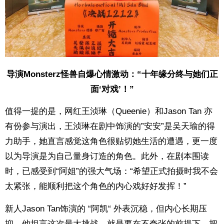
导演Monsterz怪兽自爆心情激动：“十年缘分终与她们正
面‘对戏’！”
值得一提的是，网红王浈琳（Queenie）和Jason Tan 亦
有份参与演出，王浈琳在剧中饰演的”安安”是吴天瑜的得
力助手，她直言感觉这角色很贴切她生活的遭遇，更一度
以为导演是为自己量身订造的角色。此外，在剧本围读
时，已感受到“阿姐”的强大气场：“希望正式拍摄时我不会
太紧张，能顺利把这个角色的内心戏好好发挥！”
新人Jason Tan饰演的 “阿凯“ 外表沉稳，但内心长期压
抑，他坦言这次最大挑战，就是要在不夸张的前提下，把