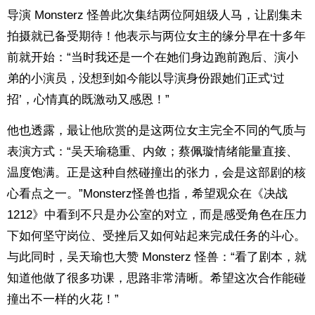
导演 Monsterz 怪兽此次集结两位阿姐级人马，让剧集未
拍摄就已备受期待！他表示与两位女主的缘分早在十多年
前就开始：“当时我还是一个在她们身边跑前跑后、演小
弟的小演员，没想到如今能以导演身份跟她们正式‘过
招’，心情真的既激动又感恩！”
他也透露，最让他欣赏的是这两位女主完全不同的气质与
表演方式：“吴天瑜稳重、内敛；蔡佩璇情绪能量直接、
温度饱满。正是这种自然碰撞出的张力，会是这部剧的核
心看点之一。”Monsterz怪兽也指，希望观众在《决战
1212》中看到不只是办公室的对立，而是感受角色在压力
下如何坚守岗位、受挫后又如何站起来完成任务的斗心。
与此同时，吴天瑜也大赞 Monsterz 怪兽：“看了剧本，就
知道他做了很多功课，思路非常清晰。希望这次合作能碰
撞出不一样的火花！”