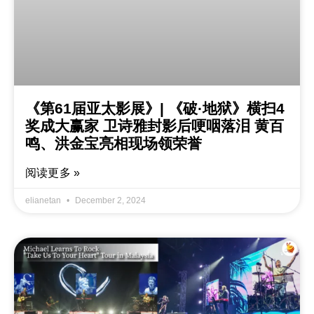
《第61届亚太影展》| 《破·地狱》横扫4
奖成大赢家 卫诗雅封影后哽咽落泪 黄百
鸣、洪金宝亮相现场领荣誉
阅读更多 »
elianetan
December 2, 2024