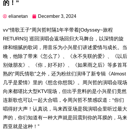
的！”
elianetan
December 3, 2024
vv“情歌王子“周兴哲时隔1年半带着[Odyssey~旅程
RETURNS] 巡回演唱会返场回归大马舞台，以深情的旋
律和细腻的歌词，用音乐为小兴星们讲述爱情与成长。当
晚，他除了带来《怎么了》、《永不失联的爱》、《以后
别做朋友》、《你，好不好》、《如果雨之后》等多首耳
熟的“周氏情歌”之外，还为粉丝们演绎了新专辑《Almost
几乎是爱情》里的《想念你想我》。周兴哲的演唱会现场
向来都堪比大型KTV现场，但出乎意料的是小兴星们竟然
连新歌也可以一起大合唱，令周兴哲不禁感叹道：“你们
唱得好大声！认真说，马来西亚场是我演唱会里听过最大
声的，你们知道有一种大声就是回震到你的耳膜的，马来
西亚就是这种！”