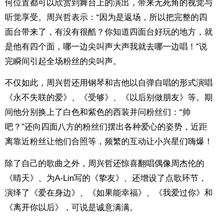
何位置都可以欣赏到舞台上的演出，带来无死角的视觉与
听觉享受。周兴哲表示：“因为是返场，所以把完整的四
面台带来了，有没有很酷？你知道四面台好玩的地方，就
是他有四个面，哪一边尖叫声大声我就去哪一边唱！”说
完瞬间引起全场粉丝的尖叫声。
不仅如此，周兴哲还用钢琴和吉他以自弹自唱的形式演唱
《永不失联的爱》、《受够》、《以后别做朋友》等。期
间他分别换上了白色和紫色的西装并问粉丝们：“帅
吧？”还向四面八方的粉丝们摆出各种爱心的姿势，近距
离靠近粉丝让他们合照等，频繁的互动让小兴星们嗨爆！
除了自己的歌曲之外，周兴哲还惊喜翻唱偶像周杰伦的
《晴天》、为A-Lin写的《挚友》、还增设了点歌环节，
演绎了《爱在身边》、《如果能幸福》、《我爱过你》和
《离开你以后》，可说是诚意满满。