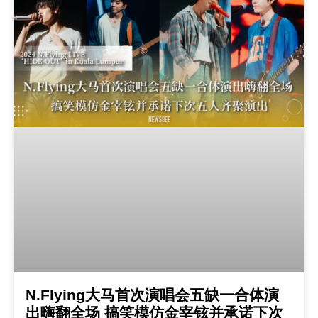
N.Flying大马首次演唱会五缺一合体演
出嗨翻全场 搞笑模仿金宰铉并承诺下次