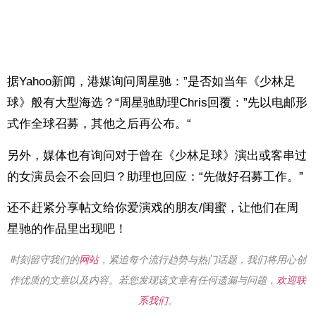
据Yahoo新闻，港媒询问周星驰：”是否如当年《少林足
球》般有大型海选？“
周星驰助理Chris回覆：”先以电邮形
式作全球召募，其他之后再公布。“
另外，媒体也有询问对于曾在《少林足球》演出或客串过
的女演员会不会回归？助理也回应：“先做好召募工作。”
还不赶紧分享帖文给你爱演戏的朋友/闺蜜，让他们在周
星驰的作品里出现吧！
时刻留守我们的
网站
，紧追每个流行趋势与热门话题，我们将用心创
作优质的文章以及内容。若您发现该文章有任何遗漏与问题，
欢迎联
系我们
。