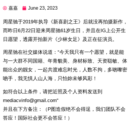
嘉嘉
June 23, 2023
周星驰于2019年执导《新喜剧之王》后就没再拍摄新作，
而昨日
6月22日迎来周星驰61岁生日，并且在IG上公开生
日愿望，透露开拍新片《少林女足》及正在征演员。
周星驰在社交媒体说道：“
今天我只有一个愿望，就是能
与一大群不同国籍、年青貌美、身材标致、天资聪敏、体
能出众的靓女，一起共渡难忘时光，人数不拘，多啲嚟密
啲手，我无惧人山人海，只怕妳未够风彩！
如符合以上条件，请把近照及个人资料发送到
mediacvinfo@gmail.com“
并且在下方备注：
（P图造假绝不会得逞，我们团队不会
答应！国际社会更不会答应！）