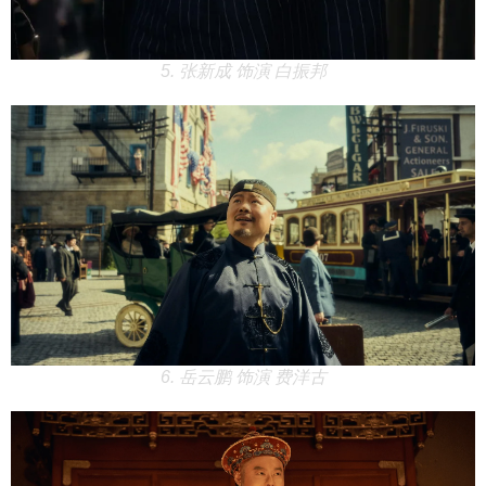
5. 张新成 饰演 白振邦
6. 岳云鹏 饰演 费洋古