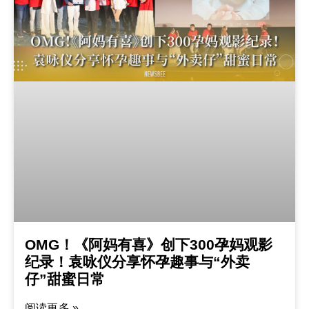
OMG！《阿妈有喜》创下300孕妈观影
纪录！袁咏仪分享怀孕趣事与“外卖
仔”甜蜜日常
阅读更多 »