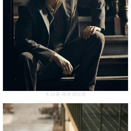
4. 白客 饰演 郑仕良