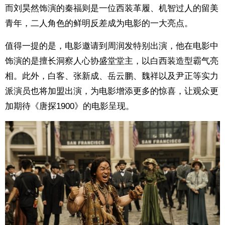
而刘昊然饰演的秦福则是一位西装革履、机智过人的留美
青年，二人角色的鲜明反差成为电影的一大亮点。
值得一提的是，电影邀请到周润发特别出演，他在电影中
饰演的是擅长洞察人心协盛堂堂主，以白西装造型霸气亮
相。此外，白客、张新成、岳云鹏、魏祥以及尹正等实力
派演员也将加盟出演，为电影增添更多的惊喜，让观众更
加期待《唐探1900》的电影呈现。