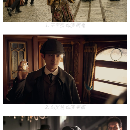
1. 王宝强 饰演 阿鬼
2. 刘昊然 饰演 秦福