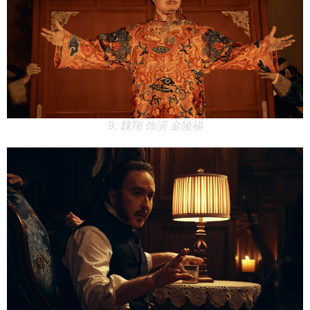
9. 魏翔 饰演 金陵福