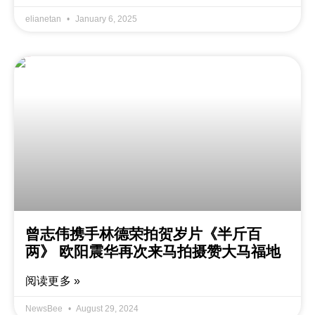
elianetan
January 6, 2025
曾志伟携手林德荣拍贺岁片《半斤百
两》 欧阳震华再次来马拍摄赞大马福地
阅读更多 »
NewsBee
August 29, 2024