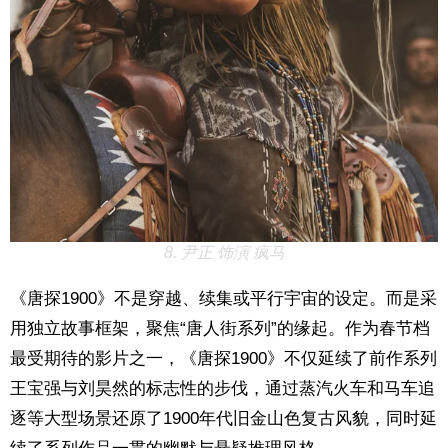
8. 尹正 饰演 疯马
《唐探1900》不是穿越、续集或平行宇宙的设定。而是采
用独立故事框架，聚焦“唐人街系列”的缘起。作为春节档
最受期待的影片之一，《唐探1900》不仅延续了前作系列
王宝强与刘昊然的标志性的步伐，通过蒸汽火车和马车追
逐等大型场景还原了1900年代旧金山色复古风貌，同时延