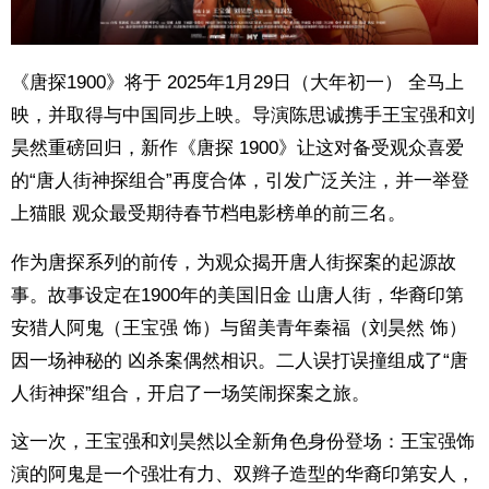
《唐探1900》将于 2025年1月29日（大年初一） 全马上
映，并取得与中国同步上映。导演陈思诚携手王宝强和刘
昊然重磅回归，新作《唐探 1900》让这对备受观众喜爱
的“唐人街神探组合”再度合体，引发广泛关注，并一举登
上猫眼 观众最受期待春节档电影榜单的前三名。
作为唐探系列的前传，为观众揭开唐人街探案的起源故
事。故事设定在1900年的美国旧金 山唐人街，华裔印第
安猎人阿鬼（王宝强 饰）与留美青年秦福（刘昊然 饰）
因一场神秘的 凶杀案偶然相识。二人误打误撞组成了“唐
人街神探”组合，开启了一场笑闹探案之旅。
这一次，王宝强和刘昊然以全新角色身份登场：王宝强饰
演的阿鬼是一个强壮有力、双辫子造型的华裔印第安人，