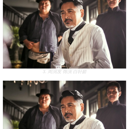
3. 周润发 饰演 白轩龄