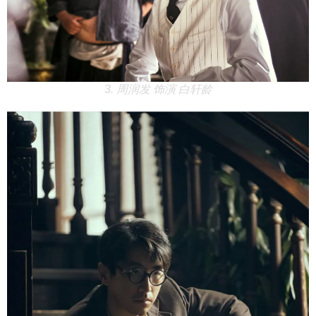
3. 周润发 饰演 白轩龄