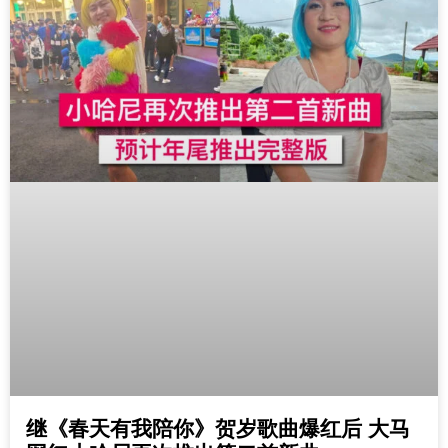
继《春天有我陪你》贺岁歌曲爆红后 大马