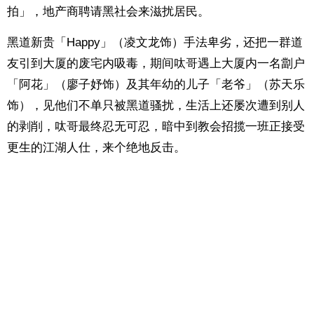
拍」，地产商聘请黑社会来滋扰居民。
黑道新贵「Happy」（凌文龙饰）手法卑劣，还把一群道
友引到大厦的废宅内吸毒，期间呔哥遇上大厦内一名劏户
「阿花」（廖子妤饰）及其年幼的儿子「老爷」（苏天乐
饰），见他们不单只被黑道骚扰，生活上还屡次遭到别人
的剥削，呔哥最终忍无可忍，暗中到教会招揽一班正接受
更生的江湖人仕，来个绝地反击。