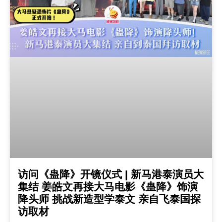
访问《蛊降》开镜仪式 | 新马港泰演员大
集结 姜皓文再接大马电影《蛊降》饰演
降头师 挑战新造型学泰文 亲自飞泰国探
访取材