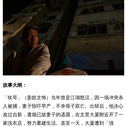
故事大纲：
「呔哥」（姜皓文饰）当年曾是江湖怒汉，因一场冲突杀
人被捕，妻子惊吓早产，不幸母子双亡。出狱后，他决心
改过自新，遵循已故妻子的遗愿，在文景大厦附近开了一
家洗衣店，努力重建生活。直至一天，大厦遭到「强