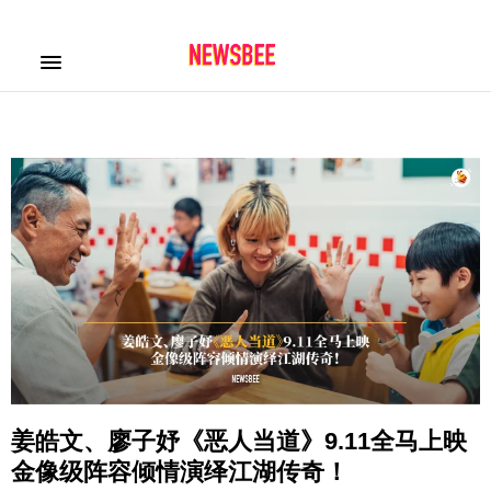
姜皓文、廖子妤《恶人当道》9.11全马上映
金像级阵容倾情演绎江湖传奇！