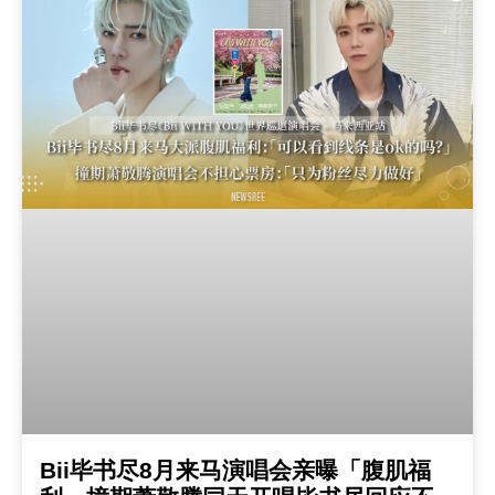
Bii毕书尽8月来马演唱会亲曝「腹肌福