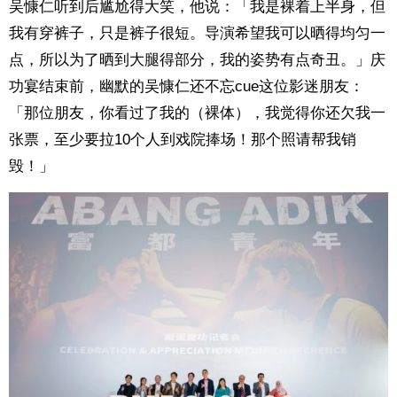
吴慷仁听到后尴尬得大笑，他说：「我是裸着上半身，但
我有穿裤子，只是裤子很短。导演希望我可以晒得均匀一
点，所以为了晒到大腿得部分，我的姿势有点奇丑。」庆
功宴结束前，幽默的吴慷仁还不忘cue这位影迷朋友：
「那位朋友，你看过了我的（裸体），我觉得你还欠我一
张票，至少要拉10个人到戏院捧场！那个照请帮我销
毁！」