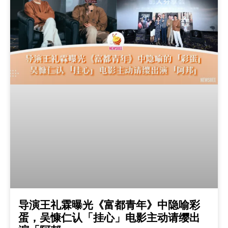
导演王礼霖曝光《富都青年》中隐喻彩
蛋，吴慷仁认「挂心」电影主动请缨出