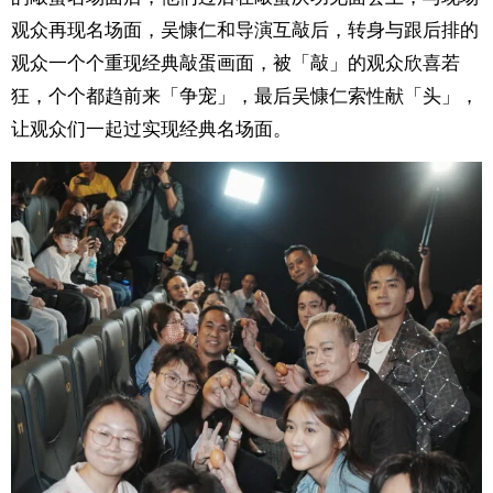
观众再现名场面，吴慷仁和导演互敲后，转身与跟后排的
观众一个个重现经典敲蛋画面，被「敲」的观众欣喜若
狂，个个都趋前来「争宠」，最后吴慷仁索性献「头」，
让观众们一起过实现经典名场面。