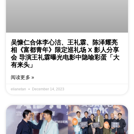
吴慷仁合体李心洁、王礼霖、陈泽耀亮
相《富都青年》限定巡礼场 X 影人分享
会 导演王礼霖曝光电影中隐喻彩蛋「大
有来头」
阅读更多 »
elianetan
December 14, 2023