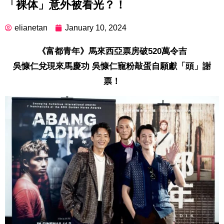
「裸体」意外被看光？！
elianetan
January 10, 2024
《富都青年》馬來西亞票房破520萬令吉
吳慷仁兌現來馬慶功 吳慷仁寵粉敲蛋自願獻「頭」謝
票！