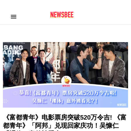
《富都青年》电影票房突破520万令吉! 《富
都青年》「阿邦」兑现回家庆功！吴慷仁