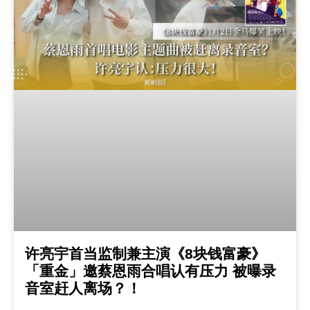
许亮宇首当监制兼主演《8块钱富豪》
「重金」邀蔡恩雨合唱认有压力 被曝录
音室赶人离场？！