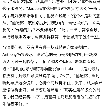
示：“我看这部戏，认真讲不出意外，因为低清本来就是
这个水准的。”Jaspers在这部电影中饰演的“裴勇”一角，
名字与好友陈培永相同，他笑着说道：“这个不是我的想
法。”他透露，该姓名是剧组安排的，当他得知后，立马
反问：“你确定吗？不要侮辱我！”此话一出，笑翻全场。
导演老章则表示，纯粹觉得搞笑，于是就有了这个想法。
当演员们被问及有没有哪一场戏特别印象深刻时，
Anthony蚂蚁表示，最难忘的是与丧彪吵架的那一场戏。
两人同时一起吵架，并拍了40多个take。丧彪接着说
道：“那时候我很期待导演能说‘good take’，可是到最后
都没有，到最后导演只说了‘嗯，OK了。’”他透露，当时
听到导演这么说后，心情立马压抑不住，哭了，认为自己
应该做得更好。导演随后解释道：“其实在第30多次的时
候，我已经觉得OK了，后面再拍只是想看看他们还能不
能做得更好。”