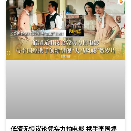
低清无惧议论凭实力拍电影 携手李国煌