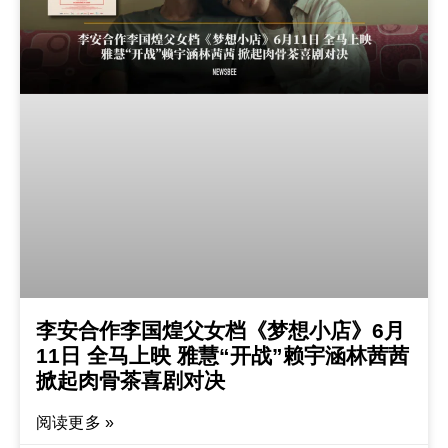
李安合作李国煌父女档《梦想小店》6月
11日 全马上映 雅慧“开战”赖宇涵林茜茜
掀起肉骨茶喜剧对决
阅读更多 »