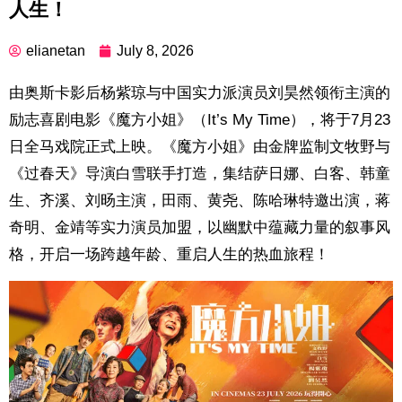
人生！
elianetan
July 8, 2026
由奥斯卡影后杨紫琼与中国实力派演员刘昊然领衔主演的
励志喜剧电影《魔方小姐》（It’s My Time），将于7月23
日全马戏院正式上映。《魔方小姐》由金牌监制文牧野与
《过春天》导演白雪联手打造，集结萨日娜、白客、韩童
生、齐溪、刘旸主演，田雨、黄尧、陈哈琳特邀出演，蒋
奇明、金靖等实力演员加盟，以幽默中蕴藏力量的叙事风
格，开启一场跨越年龄、重启人生的热血旅程！