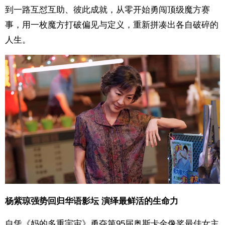
到一路互怼互助、彼此成就，从零开始勇闯顶级魔方赛
事，用一枚魔方打破偏见与定义，重新拼凑出各自破碎的
人生。
杨紫琼强势回归华语影坛 演绎最鲜活的生命力
自凭《妈的多重宇宙》勇夺第95届奥斯卡金像奖最佳女主