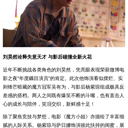
刘昊然诠释失意天才 与影后碰撞全新火花
近年不断挑战各类角色的刘昊然，凭亮眼表现荣获微博电
影之夜“年度瞩目演员”的肯定。此次他饰演看似摆烂、实
则锋芒暗藏的魔方冠军吴有为，与影后杨紫琼组成极具反
差感的搭档。两人之间既有爆笑不断的斗嘴，也有直击人
心的成长与陪伴，笑泪交织，新鲜感十足！
除了聚焦竞技与梦想，电影《魔方小姐》亦描绘了丰富细
腻的人际关系。杨紫琼与萨日娜饰演彼此扶持的闺蜜，展