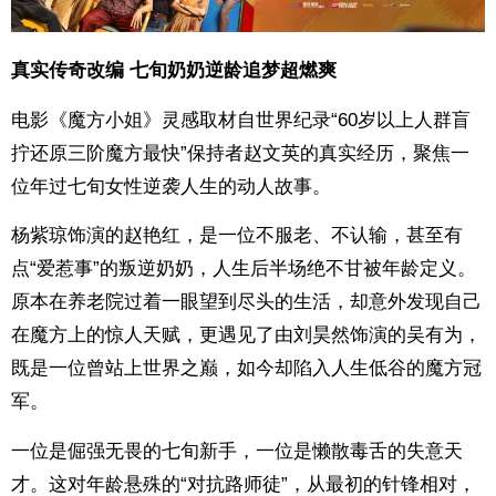
真实传奇改编 七旬奶奶逆龄追梦超燃爽
电影《魔方小姐》灵感取材自世界纪录“60岁以上人群盲
拧还原三阶魔方最快”保持者赵文英的真实经历，聚焦一
位年过七旬女性逆袭人生的动人故事。
杨紫琼饰演的赵艳红，是一位不服老、不认输，甚至有
点“爱惹事”的叛逆奶奶，人生后半场绝不甘被年龄定义。
原本在养老院过着一眼望到尽头的生活，却意外发现自己
在魔方上的惊人天赋，更遇见了由刘昊然饰演的吴有为，
既是一位曾站上世界之巅，如今却陷入人生低谷的魔方冠
军。
一位是倔强无畏的七旬新手，一位是懒散毒舌的失意天
才。这对年龄悬殊的“对抗路师徒”，从最初的针锋相对，