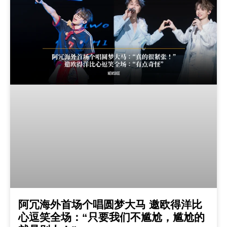
阿冗海外首场个唱圆梦大马 邀欧得洋比
心逗笑全场：“只要我们不尴尬，尴尬的