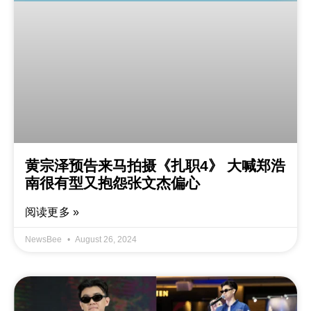
黄宗泽预告来马拍摄《扎职4》 大喊郑浩
南很有型又抱怨张文杰偏心
阅读更多 »
NewsBee
August 26, 2024