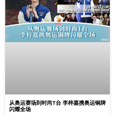
从奥运赛场到时尚T台 李梓嘉携奥运铜牌
闪耀全场