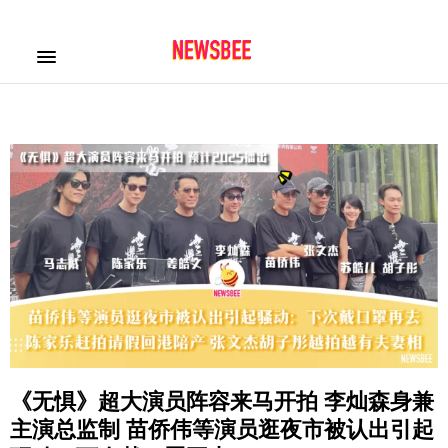
《无惧》超大演员阵容来马开拍 李灿森身兼
主演总监制 苗侨伟等演员逛夜市被认出引起