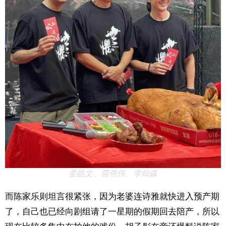
姜皓文、苗侨伟、李灿森
而陈家乐则坦言很紧张，因为老婆连诗雅就快进入预产期
了，自己也已经向剧组请了一星期的假期回去陪产，所以