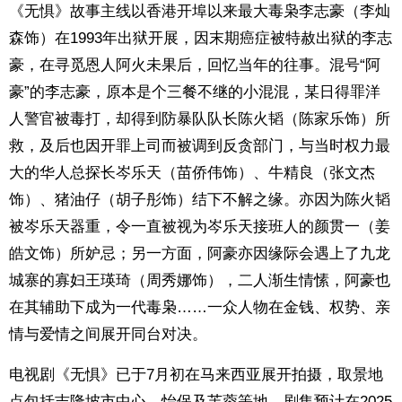
《无惧》故事主线以香港开埠以来最大毒枭李志豪（李灿
森饰）在1993年出狱开展，因末期癌症被特赦出狱的李志
豪，在寻觅恩人阿火未果后，回忆当年的往事。混号“阿
豪”的李志豪，原本是个三餐不继的小混混，某日得罪洋
人警官被毒打，却得到防暴队队长陈火韬（陈家乐饰）所
救，及后也因开罪上司而被调到反贪部门，与当时权力最
大的华人总探长岑乐天（苗侨伟饰）、牛精良（张文杰
饰）、猪油仔（胡子彤饰）结下不解之缘。亦因为陈火韬
被岑乐天器重，令一直被视为岑乐天接班人的颜贯一（姜
皓文饰）所妒忌；另一方面，阿豪亦因缘际会遇上了九龙
城寨的寡妇王瑛琦（周秀娜饰），二人渐生情愫，阿豪也
在其辅助下成为一代毒枭……一众人物在金钱、权势、亲
情与爱情之间展开同台对决。
电视剧《无惧》已于7月初在马来西亚展开拍摄，取景地
点包括吉隆坡市中心、怡保及芙蓉等地，剧集预计在2025