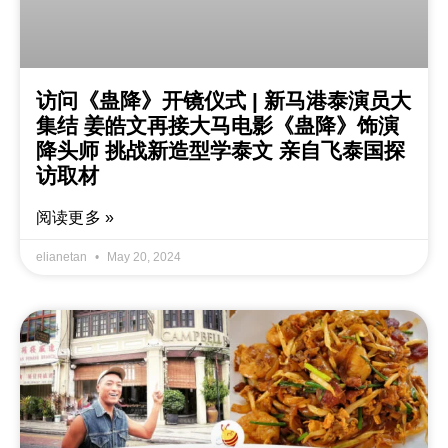
访问《蛊降》开镜仪式 | 新马港泰演员大
集结 姜皓文再接大马电影《蛊降》饰演
降头师 挑战新造型学泰文 亲自飞泰国探
访取材
阅读更多 »
elianetan
May 20, 2024