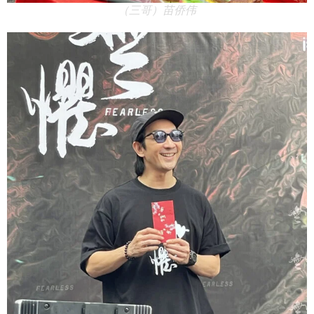
（三哥）苗侨伟