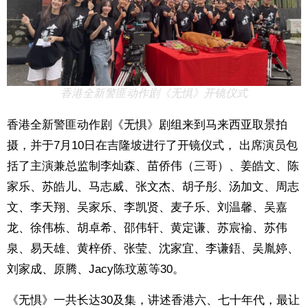
香港全新警匪动作剧《无惧》开镜仪式
香港全新警匪动作剧《无惧》剧组来到马来西亚取景拍
摄，并于7月10日在吉隆坡进行了开镜仪式， 出席演员包
括了主演兼总监制李灿森、苗侨伟（三哥）、姜皓文、陈
家乐、苏皓儿、马志威、张文杰、胡子彤、汤加文、周志
文、李天翔、吴家乐、李凯贤、麦子乐、刘温馨、吴嘉
龙、徐伟栋、胡卓希、邵伟轩、黄定谦、苏宸褕、苏伟
泉、易天雄、黄梓侨、张莹、沈家宜、李谦鋙、吴胤婷、
刘家成、原腾、Jacy陈玟蒽等30。
《无惧》一共长达30及集，讲述香港六、七十年代，最让