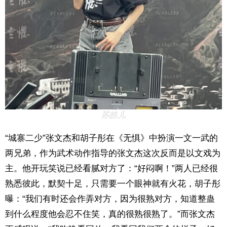
苏皓儿
“城寨二少”张文杰和胡子彤在《无惧》中扮演一文一武的
两兄弟，作为武术动作指导的张文杰这次反而是以文戏为
主。他开玩笑说已经看腻对方了：“好闷啊！”两人已经很
熟悉彼此，默契十足，只需要一个眼神就有火花，胡子彤
曝：“我们有时还会作弄对方，因为很熟对方，知道整蛊
到什么程度他会忍不住笑，真的很熟很熟了。”而张文杰