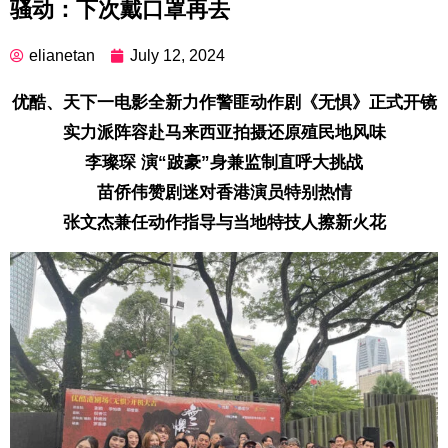
骚动：下次戴口罩再去
elianetan
July 12, 2024
优酷、天下一电影全新力作警匪动作剧《无惧》正式开镜
实力派阵容赴马来西亚拍摄还原殖民地风味
李璨琛 演“跛豪”身兼监制直呼大挑战
苗侨伟赞剧迷对香港演员特别热情
张文杰兼任动作指导与当地特技人擦新火花