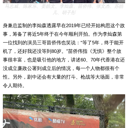
马志威、陈家乐、姜皓文、李灿森、苗侨伟、张文杰、苏皓
儿、胡子彤
身兼总监制的李灿森透露早在2019年已经开始构思这个故
事，筹备了将近5年终于在今年顺利开拍。作为李灿森第
一位找到的演员三哥苗侨伟也笑说：“等了5年，终于能开
机了，还好我还没等到80岁。”苗侨伟指《无惧》整个故
事很丰富，也是吸引他的地方，讲述60、70年代香港在还
没成立廉政公署到成立后的情况，每一个人物都很有个
性。另外，剧中还会有大量的打斗、枪战等大场面，非常
令人期待。