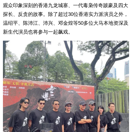
观众印象深刻的香港九龙城寨、一代毒枭传奇跛豪及四大
探长、反贪的故事。除了超过30位香港实力派演员之外，
温绍平、陈沛江、沛兴、邓金煌等50多位大马本地资深及
新生代演员也将参与一起飙戏。