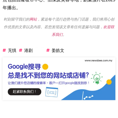
年播出。
时刻留守我们的
网站
，紧追每个流行趋势与热门话题，我们将用心创
作优质的文章以及内容。若您发现该文章有任何遗漏与问题，
欢迎联
系我们
。
No post tag found
No post tag found
无惧
港剧
姜皓文