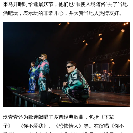
来马开唱时恰逢屠妖节，他们也“顺便入境随俗”去了当地
酒吧玩，表示玩的非常开心，并大赞当地人热情友好。
玖壹壹还为歌迷献唱了多首经典歌曲，包括《下辈
子》、《你不爱我》、《恐怖情人》等。在演唱《你不