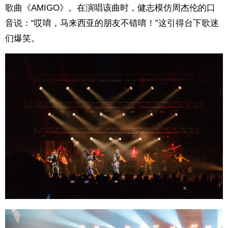
歌曲《AMIGO》。在演唱该曲时，健志模仿周杰伦的口
音说：“哎唷，马来西亚的朋友不错唷！”这引得台下歌迷
们爆笑。