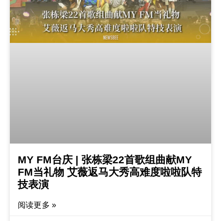
MY FM台庆 | 张栋梁22首歌组曲献MY
FM当礼物 艾薇返马大秀高难度啦啦队特
技表演
阅读更多 »