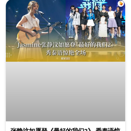
张静汶如愿登《最好的我们2》 秀泰语惊