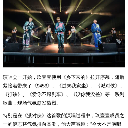
演唱会一开始，玖壹壹便用《乡下来的》拉开序幕，随后
紧接着带来了《9453》、《过来我家坐》、《派对侠》、
《打铁》、《爱你不踩刹车》、《没你我没差》等一系列
歌曲，现场气氛愈发热烈。
特别是在《派对侠》这首歌的演唱过程中，玖壹壹成员之
一的健志将气氛推向高潮，他大声喊道：“今天不是演唱