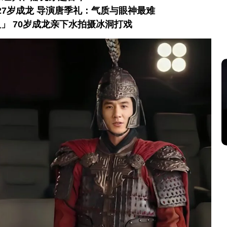
27岁成龙 导演唐季礼：气质与眼神最难
」 70岁成龙亲下水拍摄冰洞打戏