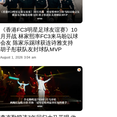
《香港FC3明星足球友谊赛》10
月开战 林家熙率FC3来马盼以球
会友 陈家乐踢球获连诗雅支持
胡子彤获队友封球队MVP
August 1, 2026 3:04 am