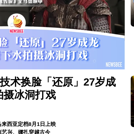
效技术换脸「还原」27岁成
拍摄冰洞打戏
来西亚定档8月1日上映
张艺兴、娜扎穿越古今