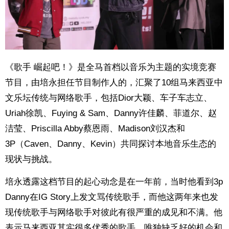
《歌手 崛起吧！》是全马首档以音乐为主题的实境竞赛
节目，由培永担任节目制作人的，汇聚了10组马来西亚中
文乐坛传统与网络歌手，包括Dior大颖、车子车志立、
Uriah徐凯、Fuying & Sam、Danny许佳麟、菲道尔、赵
洁莹、Priscilla Abby蔡恩雨、Madison刘汉杰和
3P（Caven、Danny、Kevin）共同探讨本地音乐生态的
现状与挑战。
培永透露这档节目的起心动念是在一年前，当时他看到3p
Danny在IG Story上发文骂传统歌手，而他这两年来也发
现传统歌手与网络歌手对彼此有很严重的成见和不满。他
表示马来西亚其实很多优秀的歌手，唯独缺乏好的机会和