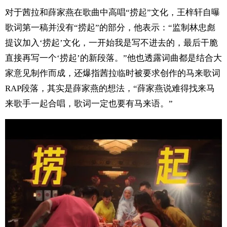
对于茜拉和薛家燕在歌曲中高唱“捞起”文化，王梓轩自曝
歌词第一稿并没有“捞起”的部分，他表示：“监制林忠彪
提议加入‘捞起’文化，一开始我是写不进去的，最后干脆
直接再写一个‘捞起’的新段落。”他也透露词曲都是结合大
家意见制作而成，还爆指茜拉临时被要求创作的马来歌词
RAP段落，其实是薛家燕的想法，“薛家燕说难得找来马
来歌手一起合唱，歌词一定也要有马来语。”