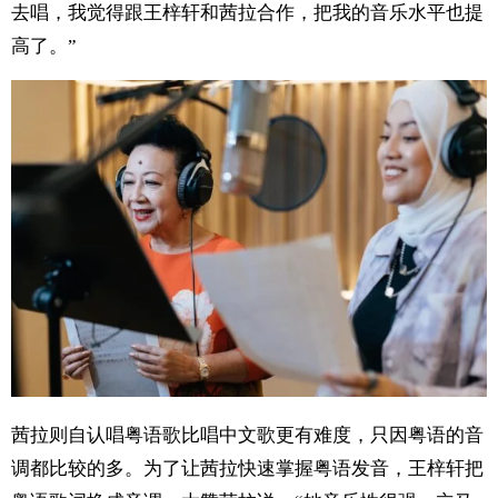
去唱，我觉得跟王梓轩和茜拉合作，把我的音乐水平也提
高了。”
茜拉则自认唱粤语歌比唱中文歌更有难度，只因粤语的音
调都比较的多。为了让茜拉快速掌握粤语发音，王梓轩把