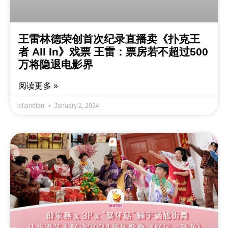
王雷林德荣创首次纪录直播卖《扑克王
者 All In》戏票 王雷：票房若不超过500
万将隐退电影界
阅读更多 »
elianetan
January 2, 2024