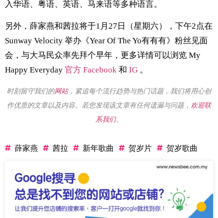
入华语、粤语、英语、马来语等多种语言。
另外，薛家燕和茜拉将于1月27日（星期六），下午2点在
Sunway Velocity 举办《Year Of The Yo有有有》粉丝见面
会，与大马民众率先拜个早年，更多详情可以浏览 My
Happy Everyday
官方 Facebook
和
IG
。
时刻留守我们的
网站
，紧追每个流行趋势与热门话题，我们将用心创
作优质的文章以及内容。若您发现该文章有任何遗漏与问题，
欢迎联
系我们
。
薛家燕
茜拉
新年歌曲
贺岁片
贺岁歌曲