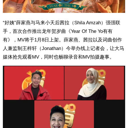
“好姨”薛家燕与马来小天后茜拉（Shila Amzah）强强联
手，首次合作推出龙年贺岁曲《Year Of The Yo有有
有》，MV将于1月8日上架。薛家燕、茜拉以及词曲创作
人兼监制王梓轩（Jonathan）今举办线上记者会，让大马
媒体抢先观看MV，同时也畅聊录音和MV拍摄趣事。