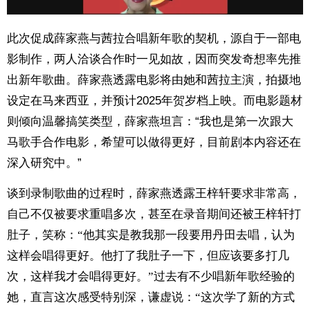
此次促成薛家燕与茜拉合唱新年歌的契机，源自于一部电
影制作，两人洽谈合作时一见如故，因而突发奇想率先推
出新年歌曲。薛家燕透露电影将由她和茜拉主演，拍摄地
设定在马来西亚，并预计2025年贺岁档上映。而电影题材
则倾向温馨搞笑类型，薛家燕坦言：“我也是第一次跟大
马歌手合作电影，希望可以做得更好，目前剧本内容还在
深入研究中。”
谈到录制歌曲的过程时，薛家燕透露王梓轩要求非常高，
自己不仅被要求重唱多次，甚至在录音期间还被王梓轩打
肚子，笑称：“他其实是教我那一段要用丹田去唱，认为
这样会唱得更好。他打了我肚子一下，但应该要多打几
次，这样我才会唱得更好。”过去有不少唱新年歌经验的
她，直言这次感受特别深，谦虚说：“这次学了新的方式