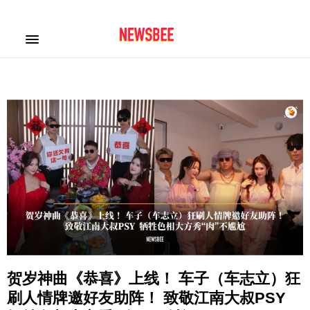
贺岁神曲《恭喜》上线！ 车子（车志立）狂
刷人情牌邀好友助阵！ 致敬江南大叔PSY