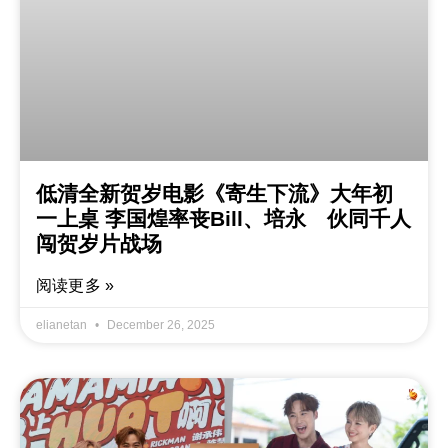
低清全新贺岁电影《寄生下流》大年初
一上桌 李国煌率丧Bill、培永 伙同千人
闯贺岁片战场
阅读更多 »
elianetan
December 26, 2025