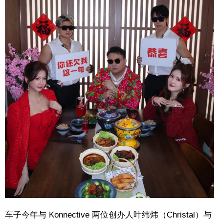
车子今年与 Konnective 两位创办人叶纬炜（Christal）与