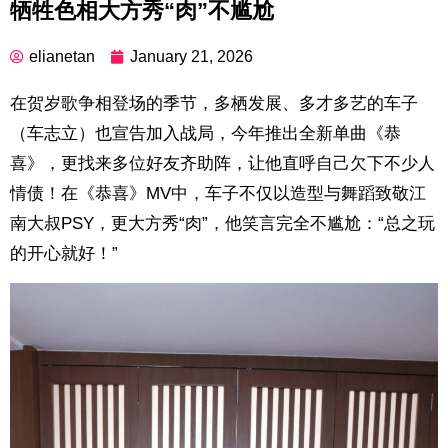
牺牲色相大方秀“肉”不尴尬
elianetan
January 21, 2026
在贺岁歌争相登场的季节，多栖发展、多才多艺的车子
（车志立）也宣告加入战局，今年推出全新单曲《恭
喜》，更找来多位好友齐助阵，让他直呼自己欠下不少人
情债！在《恭喜》MV中，车子不仅以造型与舞蹈致敬江
南大叔PSY，更大方秀“肉”，他笑言完全不尴尬：“总之玩
的开心就好！”