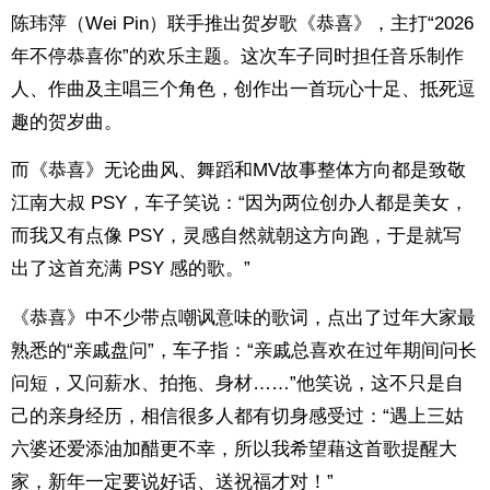
陈玮萍（Wei Pin）联手推出贺岁歌《恭喜》，主打“2026
年不停恭喜你”的欢乐主题。这次车子同时担任音乐制作
人、作曲及主唱三个角色，创作出一首玩心十足、抵死逗
趣的贺岁曲。
而《恭喜》无论曲风、舞蹈和MV故事整体方向都是致敬
江南大叔 PSY，车子笑说：“因为两位创办人都是美女，
而我又有点像 PSY，灵感自然就朝这方向跑，于是就写
出了这首充满 PSY 感的歌。”
《恭喜》中不少带点嘲讽意味的歌词，点出了过年大家最
熟悉的“亲戚盘问”，车子指：“亲戚总喜欢在过年期间问长
问短，又问薪水、拍拖、身材……”他笑说，这不只是自
己的亲身经历，相信很多人都有切身感受过：“遇上三姑
六婆还爱添油加醋更不幸，所以我希望藉这首歌提醒大
家，新年一定要说好话、送祝福才对！”