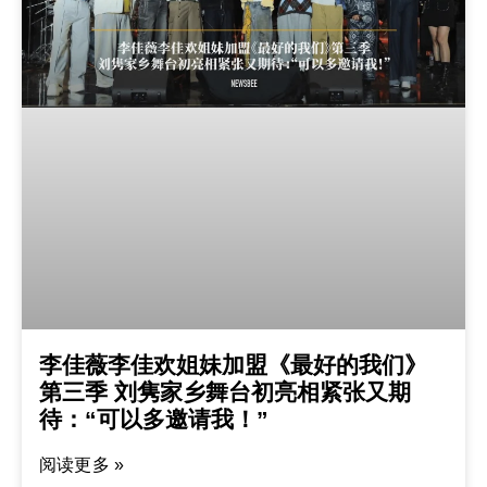
李佳薇李佳欢姐妹加盟《最好的我们》
第三季 刘隽家乡舞台初亮相紧张又期
待：“可以多邀请我！”
阅读更多 »