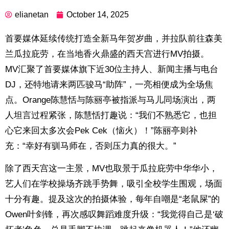
elianetan
October 14, 2025
首要媒体延续传统打造全新马年贺岁曲，并拉队前往森美
兰瓜拉庇劳，在当地香火鼎盛的西天宫进行MV拍摄。
MV汇聚了首要媒体旗下近30位主持人、新闻主播与电台
DJ，还特地请来两匹骏马“助阵”，一亮相便成为全场焦
点。Orange陈慧恬与陈丽亭被指派与马儿同场演出，两
人坦言过程紧张，陈慧恬打趣说：“我们不熟悉它，也担
心它来回太多次会Pek Cek（恼火）！”陈丽亭则补
充：“幸好有驯马师在，否则压力真的很大。”
除了西天宫这一主景，MV也取景于瓜拉庇劳中华华小，
艺人们在学校操场齐跳手势舞，吸引全校学生围观，场面
十分有趣。提及这次的拍摄体验，每年自嘲是“老鼠屎”的
Owen叶剑锋，再次感叹舞蹈难度升级：“我觉得自己是‘破