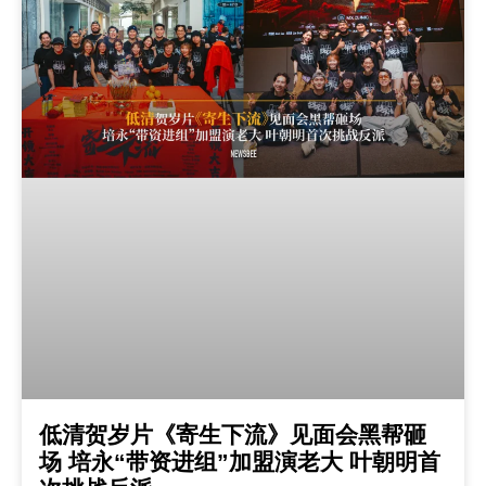
低清贺岁片《寄生下流》见面会黑帮砸
场 培永“带资进组”加盟演老大 叶朝明首