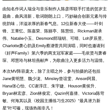
由知名作词人瑞业与音乐制作人陈彦珲联手打造的贺岁主
题曲，曲风清新，歌词朗朗上口，巧妙融合创新元素与传
统韵味，洋溢浓厚的新春气息。12位新春大使——叶剑
锋、王菁忆、陈嘉荣、陈丽亭、陈慧恬、Rickman谢承
伟、Natalie小玉、Desmond郑瑞钥、可晴、Loh罗辰昱、
Charlotte萧心韵及Emily蔡瀞萱共同演唱，同时也邀请到
《好声Family》第六季的两支冠军家庭——毛依贤与萧睿
琛、邓慧玲与林坦燕献声，为歌曲注入更多活力与温情。
本次MV阵容庞大，除了主唱之外，参与拍摄的还包括
Jane黄明慧、魏少泷、Minsley曾谊雯、Anson阿晨、
Hana张心怡、CC谢淳庄、朱宇婕、Houson黄侯升、
Bryan林宏彦、Zion林俊宏、Qazin何嘉倩、Victoria陈苛
敏、何海其以及《校园主播练习生2025》“最具潜力新
星”叶可嗪，现场热闹非凡！