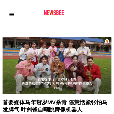
首要媒体马年贺岁MV杀青 陈慧恬紧张怕马
发脾气 叶剑锋自嘲跳舞像机器人