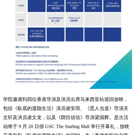
学院邀请到四位香港导演及演员出席马来西亚站巡回放映，
包括《臥底的退隐生活》演员谢
安琪、《恶人当道》导演关
文轩及演员凌文龙，以及《阴目侦信》导演梁国辉。是次活
动将
于
9
月
20
日假
GSC The Starling Mall
举行开幕礼，放映