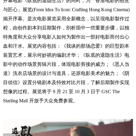
开幕电影《臥底的退隐生活》的同
时，为「香港电影的创意
与匠心」展览
(From Idea To Icon: Crafting Hong Kong Cinema)
揭开序
幕。是次电影展览采用全新概念，以呈现电影製作过
程，由创作剧本到后期製作，剖析箇中
一些重要步骤，以独
特角度和大众分享电影人如何为製作出一部好电影而付出心
血和汗水。
展览内容包括：《我谈的那场恋爱》的巨型剧本
装置艺术，展示何妙祺的编剧才华；《臥底
的退隐生活》电
影中的动作场景剪辑片段，体现电影剪接的威力；《恶人当
道》洗衣店场景
的设计与道具，还原电影美术的魅力；《阴
目侦信》设置分镜剧本及特效对比片段，了解后
期製作实现
想像的过程。展览将于
9
月
21
至
10
月
3
日于
GSC The
Starling Mall
开放予大众免
费参观。