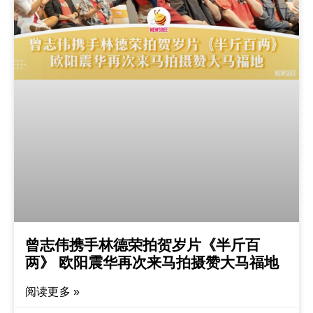
曾志伟携手林德荣拍贺岁片《半斤百
两》 欧阳震华再次来马拍摄赞大马福地
阅读更多 »