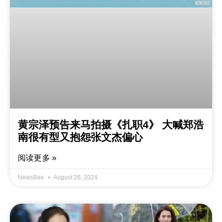
黄宗泽预告来马拍摄《扎职4》 大喊郑浩
南很有型又抱怨张文杰偏心
阅读更多 »
NewsBee
August 26, 2024