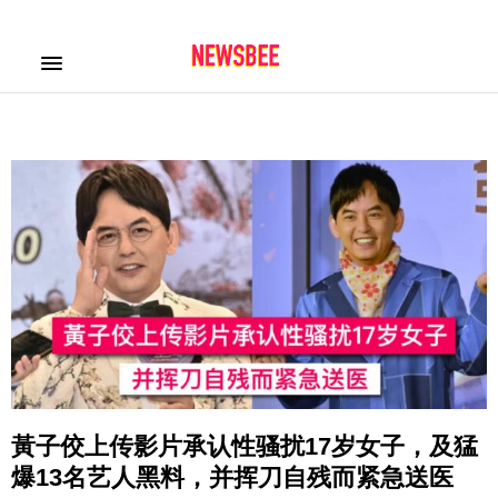
黃子佼上传影片承认性骚扰17岁女子，及猛
爆13名艺人黑料，并挥刀自残而紧急送医