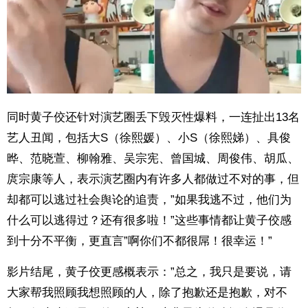
同时黄子佼还针对演艺圈丢下毁灭性爆料，一连扯出13名
艺人丑闻，包括大S（徐熙媛）、小S（徐熙娣）、具俊
晔、范晓萱、柳翰雅、吴宗宪、曾国城、周俊伟、胡瓜、
庹宗康等人，表示演艺圈内有许多人都做过不对的事，但
却都可以逃过社会舆论的追责，”如果我逃不过，他们为
什么可以逃得过？还有很多啦！”这些事情都让黄子佼感
到十分不平衡，更直言”啊你们不都很屌！很幸运！”
影片结尾，黄子佼更感概表示：”总之，我只是要说，请
大家帮我照顾我想照顾的人，除了抱歉还是抱歉，对不