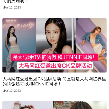
尚的灾难啊～
MAY 12, 2023
大马网红受邀出席CK品牌活动 简直就是大马网红界里
的骄傲还可以和JENNIE同场！
MAY 12, 2023