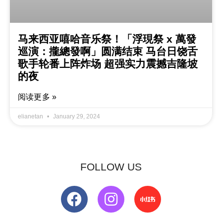
马来西亚嘻哈音乐祭！「浮現祭 x 萬發
巡演：攏總發啊」圆满结束 马台日饶舌
歌手轮番上阵炸场 超强实力震撼吉隆坡
的夜
阅读更多 »
elianetan
January 29, 2024
FOLLOW US