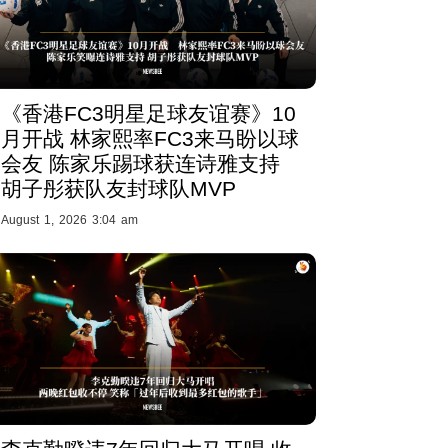
《香港FC3明星足球友谊赛》10
月开战 林家熙率FC3来马盼以球
会友 陈家乐踢球获连诗雅支持
胡子彤获队友封球队MVP
August 1, 2026 3:04 am