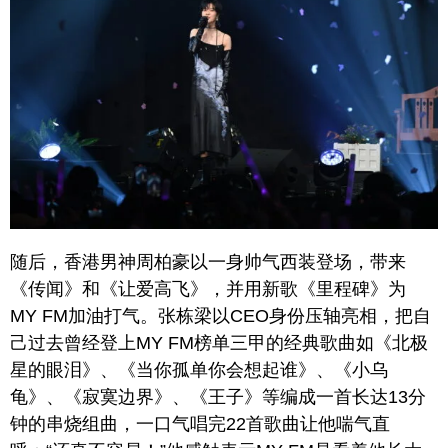
随后，香港男神周柏豪以一身帅气西装登场，带来
《传闻》和《让爱高飞》，并用新歌《里程碑》为
MY FM加油打气。张栋梁以CEO身份压轴亮相，把自
己过去曾经登上MY FM榜单三甲的经典歌曲如《北极
星的眼泪》、《当你孤单你会想起谁》、《小乌
龟》、《寂寞边界》、《王子》等编成一首长达13分
钟的串烧组曲，一口气唱完22首歌曲让他喘气直