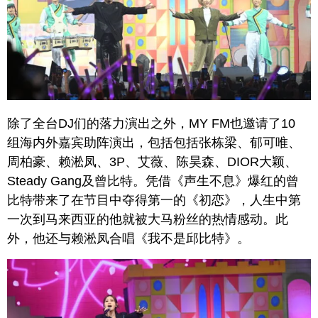
除了全台DJ们的落力演出之外，MY FM也邀请了10
组海内外嘉宾助阵演出，包括包括张栋梁、郁可唯、
周柏豪、赖淞凤、3P、艾薇、陈昊森、DIOR大颖、
Steady Gang及曾比特。凭借《声生不息》爆红的曾
比特带来了在节目中夺得第一的《初恋》，人生中第
一次到马来西亚的他就被大马粉丝的热情感动。此
外，他还与赖淞凤合唱《我不是邱比特》。