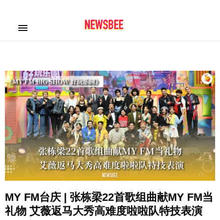
MY FM台庆 | 张栋梁22首歌组曲献MY FM当
礼物 艾薇返马大秀高难度啦啦队特技表演