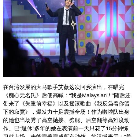
在台湾发展的大马歌手艾薇这次回乡演出，在唱完
《痴心无名氏》后便高喊：“我是Malaysian！”随后还
带来了《失重前幸福》以及摇滚歌曲《我反刍着你留
下的寂寞》，爆发力十足震撼全场！作为啦啦队出身
的她也当场秀了高空抛接、劈腿、后空翻等高难度动
作。已“退休”多年的她在表演前一天只花了15分钟练
习就上场，未能完美完成所有动作，她遗憾表示：“希