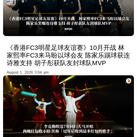
《香港FC3明星足球友谊赛》10月开战 林
家熙率FC3来马盼以球会友 陈家乐踢球获连
诗雅支持 胡子彤获队友封球队MVP
August 1, 2026 3:04 am