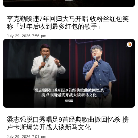
李克勤暌违7年回归大马开唱 收粉丝红包笑
称「过年后收到最多红包的歌手」
July 29, 2026 7:56 pm
梁志强脱口秀唱足9首经典歌曲掀回忆杀 携
卢卡斯爆笑开战大谈新马文化
July 29, 2026 7:01 pm