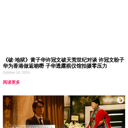
《破·地狱》黄子华许冠文破天荒世纪对谈 许冠文盼子
华为香港做返啲嘢 子华透露殡仪馆拍摄零压力
October 14, 2024
阅读更多