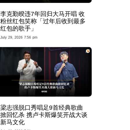
李克勤暌违7年回归大马开唱 收
粉丝红包笑称「过年后收到最多
红包的歌手」
July 29, 2026 7:56 pm
梁志强脱口秀唱足9首经典歌曲
掀回忆杀 携卢卡斯爆笑开战大谈
新马文化