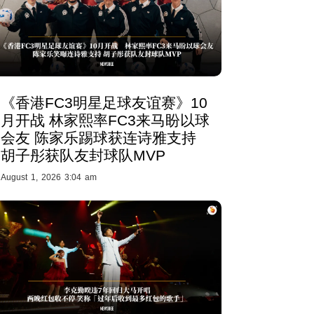
《香港FC3明星足球友谊赛》10
月开战 林家熙率FC3来马盼以球
会友 陈家乐踢球获连诗雅支持
胡子彤获队友封球队MVP
August 1, 2026 3:04 am