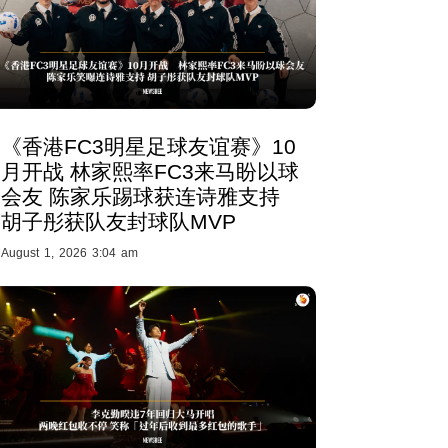
《香港FC3明星足球友谊赛》10
月开战 林家熙率FC3来马盼以球
会友 陈家乐踢球获连诗雅支持
胡子彤获队友封球队MVP
August 1, 2026 3:04 am