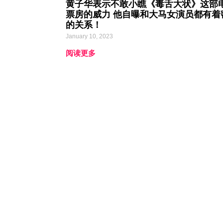
黄子华表示不敢小瞧《毒舌大状》这部
票房的威力 他自曝和大马女演员都有着
的关系！
January 10, 2023
阅读更多