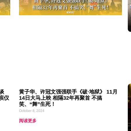
谈
黄子华、许冠文强强联手《破·地狱》 11月
殡仪
14日大马上映 相隔32年再聚首 不搞
笑、“舞”生死！
October 8, 2024
阅读更多