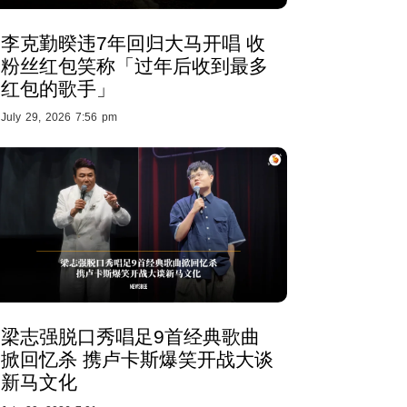
李克勤暌违7年回归大马开唱 收
粉丝红包笑称「过年后收到最多
红包的歌手」
July 29, 2026 7:56 pm
梁志强脱口秀唱足9首经典歌曲
掀回忆杀 携卢卡斯爆笑开战大谈
新马文化