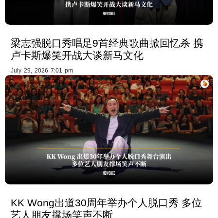
梁志强脱口秀唱足9首经典歌曲掀回忆杀 携
卢卡斯爆笑开战大谈新马文化
July 29, 2026 7:01 pm
KK Wong出道30周年举办个人脱口秀 多位
艺人朋友撑场笑声不断