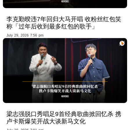
李克勤暌违7年回归大马开唱 收粉丝红包笑
称「过年后收到最多红包的歌手」
July 29, 2026 7:56 pm
梁志强脱口秀唱足9首经典歌曲掀回忆杀 携
卢卡斯爆笑开战大谈新马文化