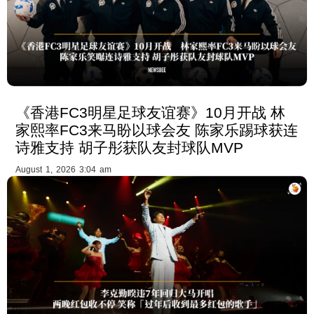
《香港FC3明星足球友谊赛》10月开战 林
家熙率FC3来马盼以球会友 陈家乐踢球获连
诗雅支持 胡子彤获队友封球队MVP
August 1, 2026 3:04 am