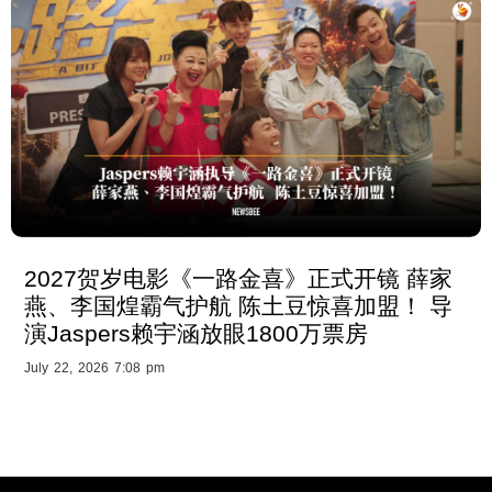
2027贺岁电影《一路金喜》正式开镜 薛家
燕、李国煌霸气护航 陈土豆惊喜加盟！ 导
演Jaspers赖宇涵放眼1800万票房
July 22, 2026 7:08 pm