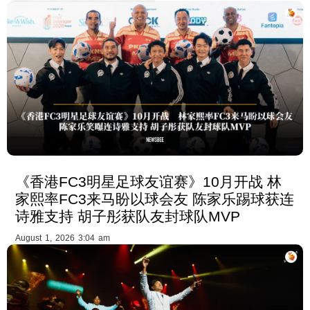
《香港FC3明星足球友谊赛》10月开战 林
家熙率FC3来马盼以球会友 陈家乐踢球获连
诗雅支持 胡子彤获队友封球队MVP
August 1, 2026 3:04 am