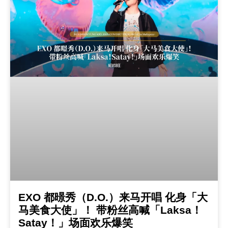
EXO 都暻秀（D.O.）来马开唱 化身「大
马美食大使」！ 带粉丝高喊「Laksa！
Satay！」场面欢乐爆笑