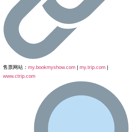
售票网站：
my.bookmyshow.com
|
my.trip.com
|
www.ctrip.com