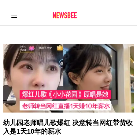
幼儿园老师唱儿歌爆红 决意转当网红带货收
入是1天10年的薪水