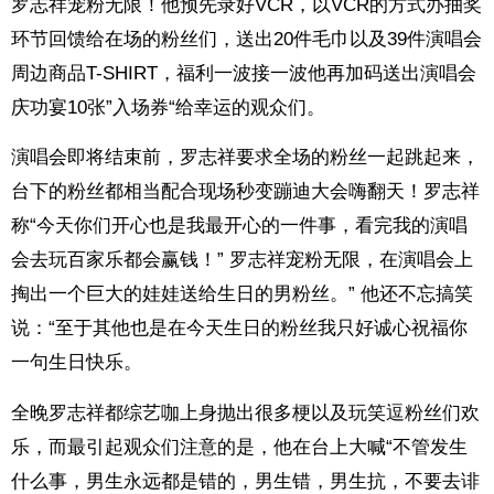
罗志祥宠粉无限！他预先录好VCR，以VCR的方式办抽奖
环节回馈给在场的粉丝们，送出20件毛巾以及39件演唱会
周边商品T-SHIRT，福利一波接一波他再加码送出演唱会
庆功宴10张”入场券“给幸运的观众们。
演唱会即将结束前，罗志祥要求全场的粉丝一起跳起来，
台下的粉丝都相当配合现场秒变蹦迪大会嗨翻天！罗志祥
称“今天你们开心也是我最开心的一件事，看完我的演唱
会去玩百家乐都会赢钱！” 罗志祥宠粉无限，在演唱会上
掏出一个巨大的娃娃送给生日的男粉丝。” 他还不忘搞笑
说：“至于其他也是在今天生日的粉丝我只好诚心祝福你
一句生日快乐。
全晚罗志祥都综艺咖上身抛出很多梗以及玩笑逗粉丝们欢
乐，而最引起观众们注意的是，他在台上大喊“不管发生
什么事，男生永远都是错的，男生错，男生抗，不要去诽