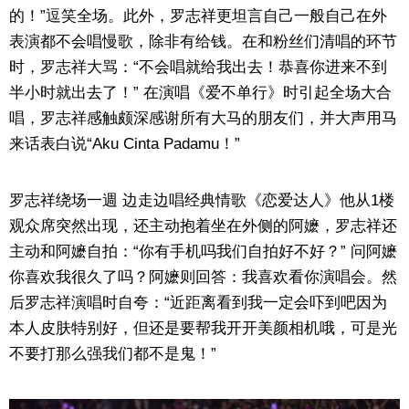
的！”逗笑全场。此外，罗志祥更坦言自己一般自己在外
表演都不会唱慢歌，除非有给钱。在和粉丝们清唱的环节
时，罗志祥大骂：“不会唱就给我出去！恭喜你进来不到
半小时就出去了！” 在演唱《爱不单行》时引起全场大合
唱，罗志祥感触颇深感谢所有大马的朋友们，并大声用马
来话表白说“Aku Cinta Padamu！”
罗志祥绕场一週 边走边唱经典情歌《恋爱达人》他从1楼
观众席突然出现，还主动抱着坐在外侧的阿嬷，罗志祥还
主动和阿嬷自拍：“你有手机吗我们自拍好不好？” 问阿嬷
你喜欢我很久了吗？阿嬷则回答：我喜欢看你演唱会。然
后罗志祥演唱时自夸：“近距离看到我一定会吓到吧因为
本人皮肤特别好，但还是要帮我开开美颜相机哦，可是光
不要打那么强我们都不是鬼！”