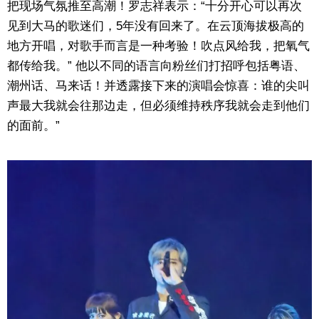
把现场气氛推至高潮！罗志祥表示：“十分开心可以再次
见到大马的歌迷们，5年没有回来了。在云顶海拔极高的
地方开唱，对歌手而言是一种考验！吹点风给我，把氧气
都传给我。” 他以不同的语言向粉丝们打招呼包括粤语、
潮州话、马来话！并透露接下来的演唱会惊喜：谁的尖叫
声最大我就会往那边走，但必须维持秩序我就会走到他们
的面前。”