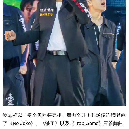
罗志祥以一身全黑西装亮相，舞力全开！开场便连续唱跳
了《No Joke》、《够了》以及《Trap Game》三首舞曲