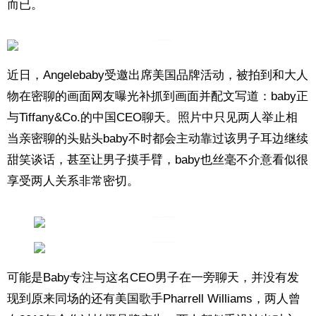
而已。
近日，
Angelebaby
受邀出席美国品牌活动，被拍到和大人
物在密聊的画面网友曝光补抓到画面并配文写道：
baby
正
与
Tiffany&Co.
的中国
CEO
聊天。照片中只见两人举止相
当亲密聊的头贴头
baby
不时都会主动靠过该男子耳边继续
甜笑谈话，甚至让男子摸手臂，
baby
也丝毫不介意看似很
享受两人关系非常密切。
可能是Baby专注与这名CEO男子在一旁聊天，并没有发
现到原来同场的还有美国歌手Pharrell Williams，两人曾