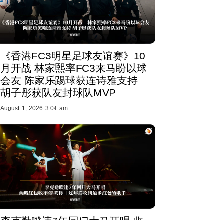
《香港FC3明星足球友谊赛》10
月开战 林家熙率FC3来马盼以球
会友 陈家乐踢球获连诗雅支持
胡子彤获队友封球队MVP
August 1, 2026 3:04 am