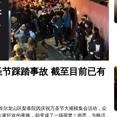
圣节踩踏事故 截至目前已有
国首尔龙山区梨泰院因庆祝万圣节大规模集会活动，众
大家狂欢的夜晚，却变成了一场噩梦！据悉，当晚活