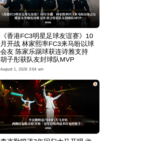
《香港FC3明星足球友谊赛》10
月开战 林家熙率FC3来马盼以球
会友 陈家乐踢球获连诗雅支持
胡子彤获队友封球队MVP
August 1, 2026 3:04 am