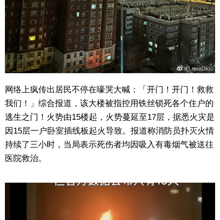
网络上疯传出居民不停在嚎哭大喊：「开门！开门！救救
我们！」综合报道，该大楼被指控用铁丝锁死各个住户的
逃生之门！火势由15楼起，火势蔓延至17层，据悉火灾是
因15层一户卧室插线板起火导致。报道称消防员扑灭火情
持续了三小时，当局表示死伤者均因吸入有毒烟气被送往
医院救治。