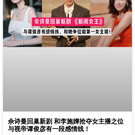
佘诗曼回巢新剧 和李施嬅抢夺女主播之位
与视帝谭俊彦有一段感情线！