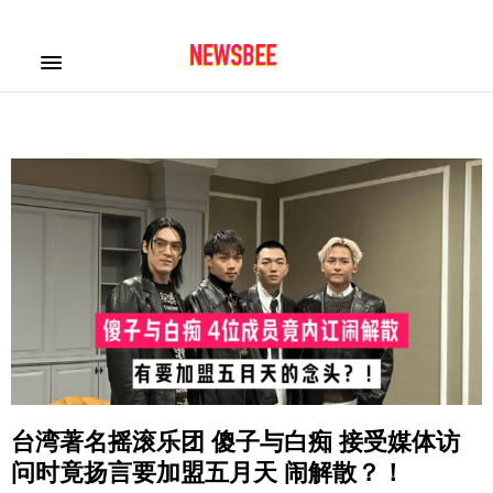
台湾著名摇滚乐团 傻子与白痴 接受媒体访
问时竟扬言要加盟五月天 闹解散？！