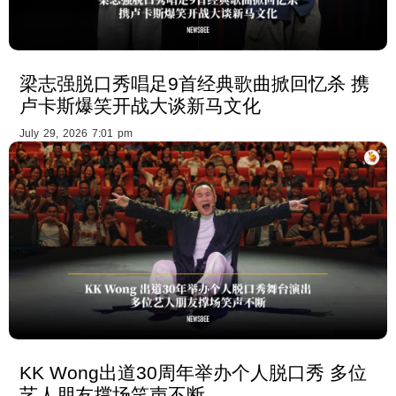
梁志强脱口秀唱足9首经典歌曲掀回忆杀 携
卢卡斯爆笑开战大谈新马文化
July 29, 2026 7:01 pm
KK Wong出道30周年举办个人脱口秀 多位
艺人朋友撑场笑声不断