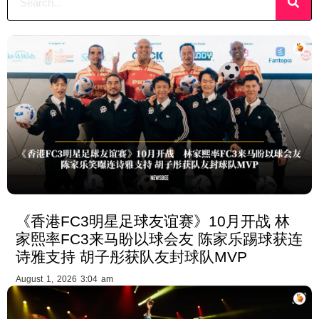
《香港FC3明星足球友谊赛》10月开战 林
家熙率FC3来马盼以球会友 陈家乐踢球获连
诗雅支持 胡子彤获队友封球队MVP
August 1, 2026 3:04 am