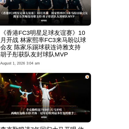
《香港FC3明星足球友谊赛》10
月开战 林家熙率FC3来马盼以球
会友 陈家乐踢球获连诗雅支持
胡子彤获队友封球队MVP
August 1, 2026 3:04 am